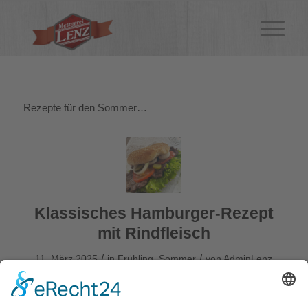
Rezepte für den Sommer…
Klassisches Hamburger-Rezept
mit Rindfleisch
/
/
11. März 2025
in
Frühling
,
Sommer
von
AdminLenz
Weiterlesen