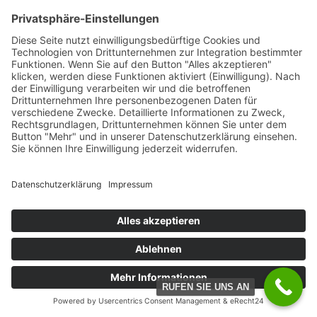
Schnittlauschsosse mit Ei und
Pellkartoffeln
/
/
11. März 2025
in
Frühling
,
Sommer
von
AdminLenz
Weiterlesen
RUFEN SIE UNS AN